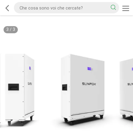
3
/
3