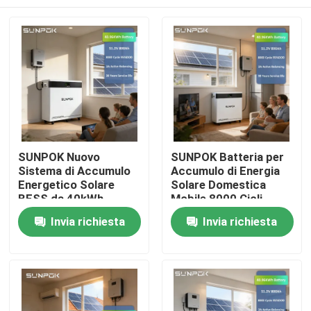
SUNPOK Nuovo
SUNPOK Batteria per
Sistema di Accumulo
Accumulo di Energia
Energetico Solare
Solare Domestica
BESS da 40kWh
Mobile 8000 Cicli
800Ah 51.2V ad Alta
40KWh Akku 48V LFP
Casa.
Invia richiesta
Invia richiesta
Capacità LiFePO4
51.2V 800Ah Batteria
Batteria al Litio LFP
al Litio Lifepo4
per la Casa
Prodotti
Video