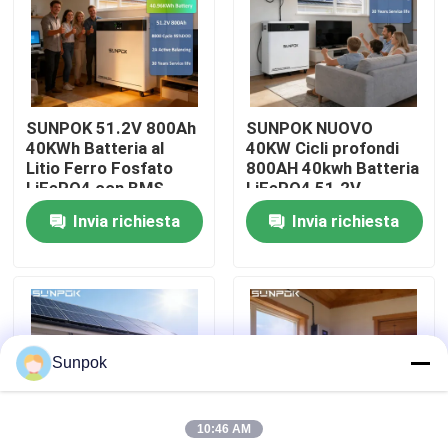
Chi Siamo
Visita alla fabbrica
SUNPOK 51.2V 800Ah
SUNPOK NUOVO
40KWh Batteria al
40KW Cicli profondi
Litio Ferro Fosfato
800AH 40kwh Batteria
Controllo della qualità
LiFePO4 con BMS
LiFePO4 51.2V
Integrato Tipo Split
Batteria agli ioni di
Invia richiesta
Invia richiesta
per Sistemi Solari Uso
litio Pacchetto
Contattaci
Comunicazione CAN
batterie per la casa
Notizie
Sunpok
Casi
10:46 AM
Chiedi un preventivo