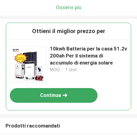
Lasciate un messaggio
Osservi più
Ti richiameremo presto!
Ottieni il miglior prezzo per
10kwh Batteria per la casa 51.2v
200ah Per il sistema di
accumulo di energia solare
MOQ： 1 Unit
Continua
Invia
Prodotti raccomandati