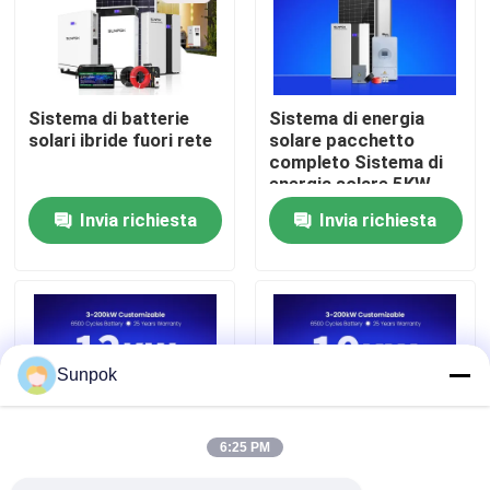
Chi Siamo
Sistema di batterie
Sistema di energia
Visita alla fabbrica
solari ibride fuori rete
solare pacchetto
completo Sistema di
energia solare 5KW
Controllo della qualità
Sistema di energia
Invia richiesta
Invia richiesta
solare 10KW Sistema
di energia solare per la
Contattaci
casa fuori rete Set
completo
Notizie
Sunpok
Casi
6:25 PM
Chiedi un preventivo