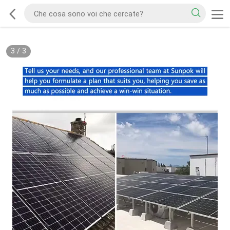
3
/
3