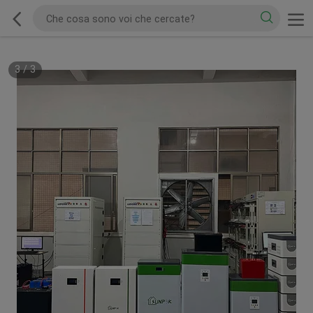
3
/
3