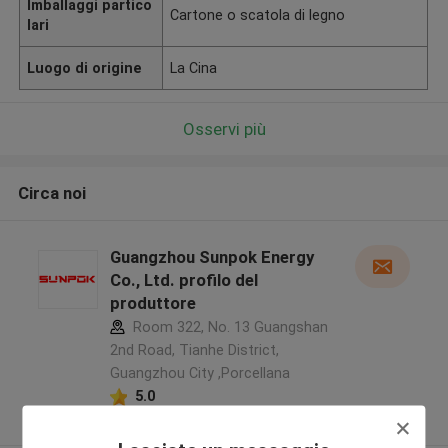
Imballaggi partico
Cartone o scatola di legno
lari
Luogo di origine
La Cina
Osservi più
Circa noi
Guangzhou Sunpok Energy
Co., Ltd. profilo del
produttore
Room 322, No. 13 Guangshan
2nd Road, Tianhe District,
Guangzhou City ,Porcellana
5.0
Fornitore verificato