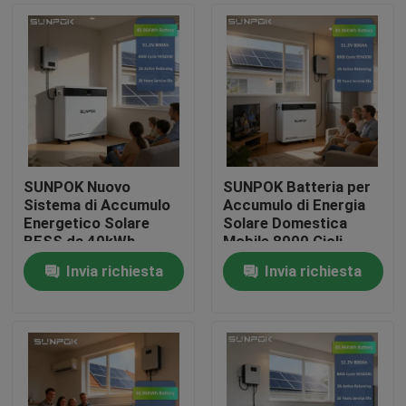
SUNPOK Nuovo
SUNPOK Batteria per
Sistema di Accumulo
Accumulo di Energia
Energetico Solare
Solare Domestica
BESS da 40kWh
Mobile 8000 Cicli
800Ah 51.2V ad Alta
40KWh Akku 48V LFP
Invia richiesta
Invia richiesta
Capacità LiFePO4
51.2V 800Ah Batteria
Casa.
Batteria al Litio LFP
al Litio Lifepo4
per la Casa
Prodotti
Video