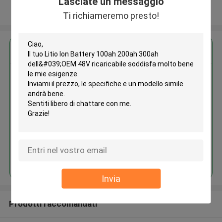
Lasciate un messaggio
Osservi più
Ti richiameremo presto!
Ottieni il miglior prezzo per
Litio Ion Battery 100ah 200ah
300ah dell'OEM 48V ricaricabile
Continua
Invia
Prodotti raccomandati