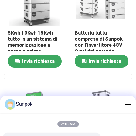
Chi Siamo
5Kwh 10Kwh 15Kwh
Batteria tutta
Visita alla fabbrica
tutto in un sistema di
compresa di Sunpok
memorizzazione a
con l'invertitore 48V
energia solare
fuori dal corredo
Controllo della qualità
flessibile e
solare tutto compreso
Invia richiesta
Invia richiesta
conveniente
del sistema solare del
generatore di griglia
Contattaci
MPPT
Notizie
Sunpok
Casi
2:16 AM
Chiedi un preventivo