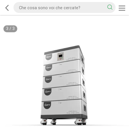
3
/
3