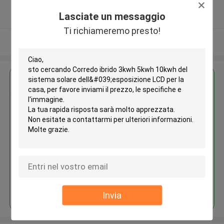
5.0
Lasciate un messaggio
Fornitore verificato
Ti richiameremo presto!
Osservi più
Ottieni il miglior prezzo per
Corredo ibrido 3kwh 5kwh
10kwh del sistema solare
dell'esposizione LCD per la casa
Continua
Invia