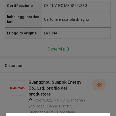
Certificazione
CE TUV IEC MSDS UN38.3
Imballaggi partico
Cartone e scatola di legno
lari
Luogo di origine
La CINA
Osservi più
Circa noi
Guangzhou Sunpok Energy
Co., Ltd. profilo del
produttore
Room 322, No. 13 Guangshan
2nd Road, Tianhe District,
Guangzhou City ,Porcellana