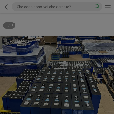
3
/
3