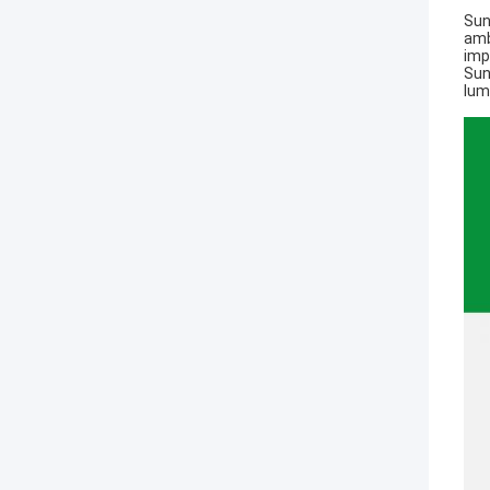
Sun
amb
imp
Sun
lum