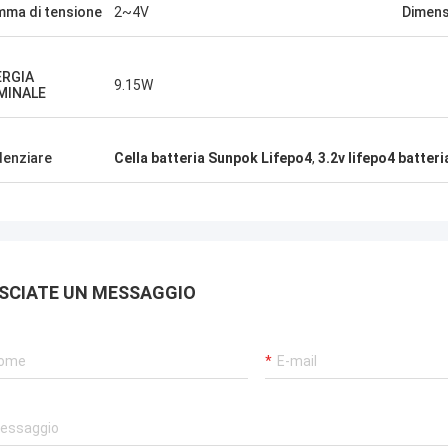
ma di tensione
2~4V
Dimens
ERGIA
9.15W
MINALE
denziare
Cella batteria Sunpok Lifepo4
,
3.2v lifepo4 batteri
SCIATE UN MESSAGGIO