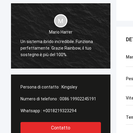
Mario Harrer
DE
Un sistema ibrido incredibile. Funziona
Sunpok 
perfettamente. Grazie Rainbow, il tuo
mai in
sostegno è più del 100%.
pronto
Ma
Pe
Persona di contatto :
Kingsley
Vita
Numero di telefono :
0086 19902245191
Whatsapp :
+0018219323294
Ten
Contatto