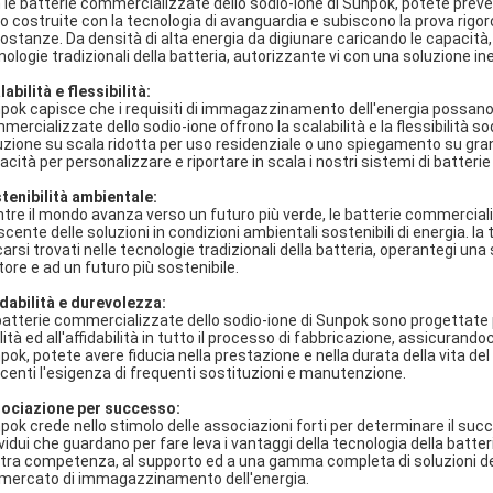
 le batterie commercializzate dello sodio-ione di Sunpok, potete preved
o costruite con la tecnologia di avanguardia e subiscono la prova rigor
costanze. Da densità di alta energia da digiunare caricando le capacità,
nologie tradizionali della batteria, autorizzante vi con una soluzione 
abilità e flessibilità:
pok capisce che i requisiti di immagazzinamento dell'energia possano
mercializzate dello sodio-ione offrono la scalabilità e la flessibilità s
uzione su scala ridotta per uso residenziale o uno spiegamento su gran
cità per personalizzare e riportare in scala i nostri sistemi di batterie 
tenibilità ambientale:
tre il mondo avanza verso un futuro più verde, le batterie commercial
scente delle soluzioni in condizioni ambientali sostenibili di energia. la 
carsi trovati nelle tecnologie tradizionali della batteria, operantegi un
itore e ad un futuro più sostenibile.
idabilità e durevolezza:
batterie commercializzate dello sodio-ione di Sunpok sono progettate per
lità ed all'affidabilità in tutto il processo di fabbricazione, assicurand
pok, potete avere fiducia nella prestazione e nella durata della vita 
ucenti l'esigenza di frequenti sostituzioni e manutenzione.
ociazione per successo:
pok crede nello stimolo delle associazioni forti per determinare il suc
ividui che guardano per fare leva i vantaggi della tecnologia della batte
tra competenza, al supporto ed a una gamma completa di soluzioni dell
 mercato di immagazzinamento dell'energia.