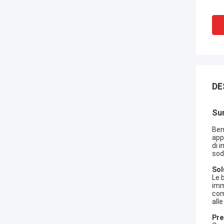
DE
Sun
Ben
app
di 
sod
Sol
Le 
imm
com
all
Pre