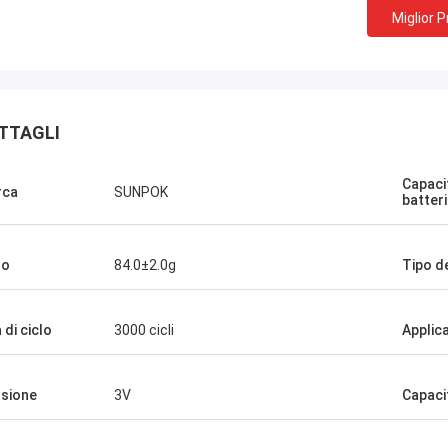
Miglior 
Stanley Ukaoha
Dain Tho
TTAGLI
e' il miglior venditore che abbia
molto utile e di supporto
contrato, molto educato, e sempre
scelta per tutti i prodotti
 ad assistere in ogni momento.
Capaci
rca
SUNPOK
batter
so
84.0±2.0g
Tipo de
 di ciclo
3000 cicli
Applic
sione
3V
Capaci