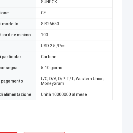
SUNPOK
zione
CE
i modello
SIB26650
di ordine minimo
100
USD 2.5 /Pcs
 particolari
Cartone
 consegna
5-10 giorno
L/C, D/A, D/P, T/T, Western Union,
i pagamento
MoneyGram
di alimentazione
Unità 10000000 al mese