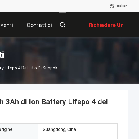
Italian
Eventi
Contattici
Richiedere Un
Preventivo
ti
y Lifepo 4 Del Litio Di Sunpok
h 3Ah di Ion Battery Lifepo 4 del
origine
Guangdong, Cina