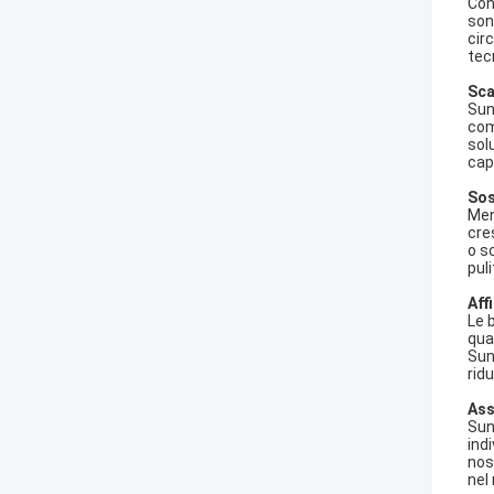
Con
son
cir
tec
Scal
Sun
com
sol
capa
Sos
Men
cre
o s
pul
Aff
Le 
qua
Sun
rid
Ass
Sun
ind
nos
nel