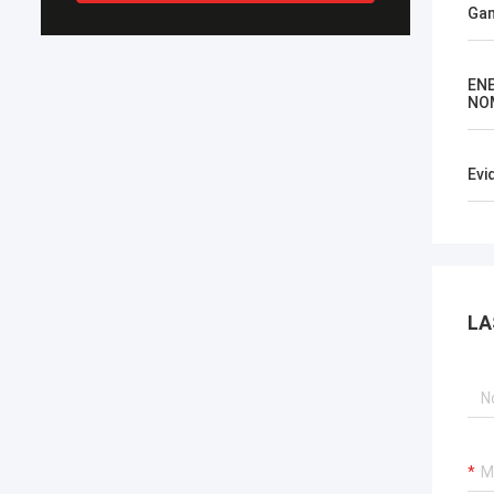
Gam
EN
NO
Evi
LA