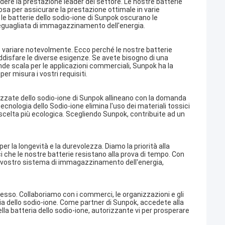
ere la prestazione leader del settore. Le nostre batterie
osa per assicurare la prestazione ottimale in varie
 le batterie dello sodio-ione di Sunpok oscurano le
ineguagliata di immagazzinamento dell'energia.
 variare notevolmente. Ecco perché le nostre batterie
oddisfare le diverse esigenze. Se avete bisogno di una
de scala per le applicazioni commerciali, Sunpok ha la
per misura i vostri requisiti.
izzate dello sodio-ione di Sunpok allineano con la domanda
tecnologia dello Sodio-ione elimina l'uso dei materiali tossici
a scelta più ecologica. Scegliendo Sunpok, contribuite ad un
 la longevità e la durevolezza. Diamo la priorità alla
oci che le nostre batterie resistano alla prova di tempo. Con
del vostro sistema di immagazzinamento dell'energia,
cesso. Collaboriamo con i commerci, le organizzazioni e gli
ria dello sodio-ione. Come partner di Sunpok, accedete alla
a batteria dello sodio-ione, autorizzante vi per prosperare