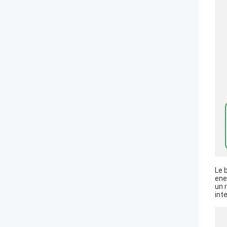
Le 
ene
un 
int