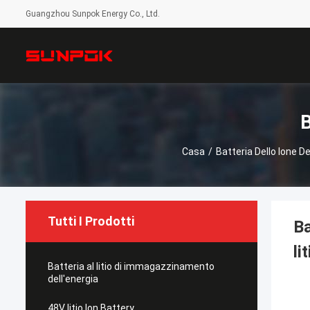
Guangzhou Sunpok Energy Co., Ltd.
B
Casa
/
Batteria Dello Ione De
Tutti I Prodotti
Ba
li
Batteria al litio di immagazzinamento
dell'energia
48V litio Ion Battery