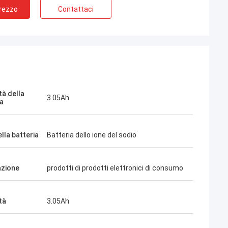
Prezzo
Contattaci
mas
James Lambright
. la mia prima
Top Service, top Company!
 correlati
tà della
3.05Ah
ia
lla batteria
Batteria dello ione del sodio
azione
prodotti di prodotti elettronici di consumo
tà
3.05Ah