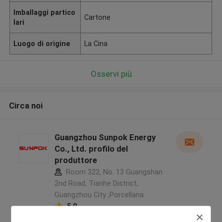
Imballaggi partico
Cartone
lari
Luogo di origine
La Cina
Osservi più
Circa noi
Guangzhou Sunpok Energy
Co., Ltd. profilo del
produttore
Room 322, No. 13 Guangshan
2nd Road, Tianhe District,
Guangzhou City ,Porcellana
5.0
Fornitore verificato