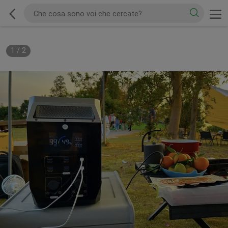
1
/
2