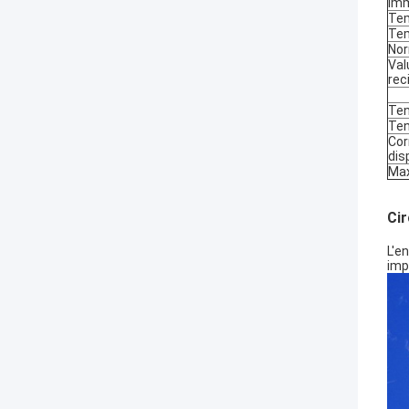
im
Tem
Tem
Nor
Val
rec
Ten
Ten
Cor
dis
Ma
Cir
L'e
imp