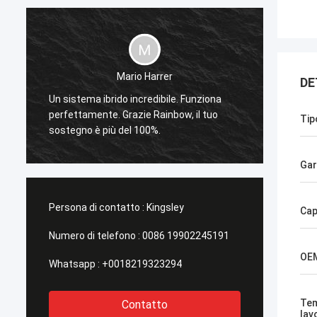
Mario Harrer
DE
Un sistema ibrido incredibile. Funziona
Sunpok 
perfettamente. Grazie Rainbow, il tuo
mai in
Tip
sostegno è più del 100%.
pronto
Gar
Persona di contatto :
Kingsley
Cap
Numero di telefono :
0086 19902245191
OE
Whatsapp :
+0018219323294
Tem
Contatto
lav