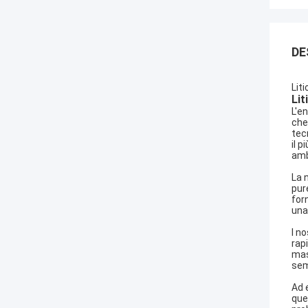
DE
Lit
Lit
L'e
che
tec
il 
amb
La 
pur
forn
una
I n
rap
mas
sem
Ad 
que