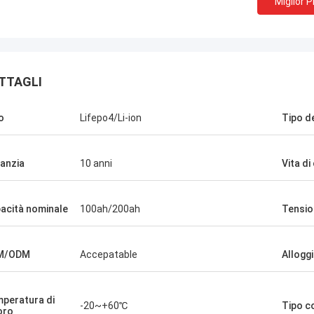
Miglior 
Stanley Ukaoha
TTAGLI
Dain Tho
e' il miglior venditore che abbia
molto utile e di supporto
contrato, molto educato, e sempre
o
Lifepo4/Li-ion
Tipo de
scelta per tutti i prodotti
 ad assistere in ogni momento.
anzia
10 anni
Vita di
acità nominale
100ah/200ah
Tensio
M/ODM
Accepatable
Allogg
peratura di
-20~+60℃
Tipo 
oro