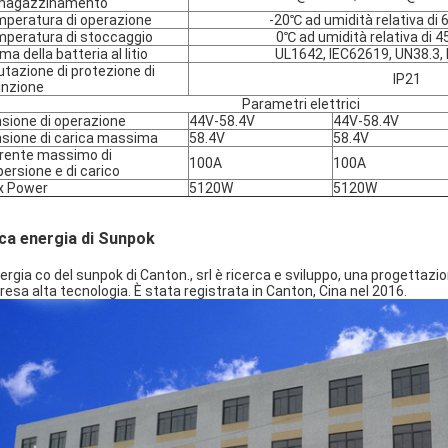
magazzinamento
peratura di operazione
-20℃ ad umidità relativa 
peratura di stoccaggio
0℃ ad umidità relativa d
ma della batteria al litio
UL1642, IEC62619, UN38.3
utazione di protezione di
IP21
inzione
Parametri elettrici
sione di operazione
44V-58.4V
44V-58.4V
sione di carica massima
58.4V
58.4V
rente massimo di
100A
100A
persione e di carico
x Power
5120W
5120W
ca energia di Sunpok
nergia co del sunpok di Canton., srl è ricerca e sviluppo, una progettazi
resa alta tecnologia. È stata registrata in Canton, Cina nel 2016.