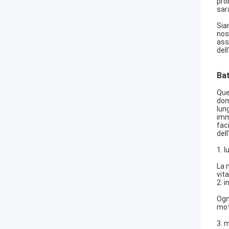
pro
sar
Sia
nos
ass
del
Bat
Que
dom
lun
imm
faci
del
1. 
La 
vit
2. i
Ogn
mot
3. 