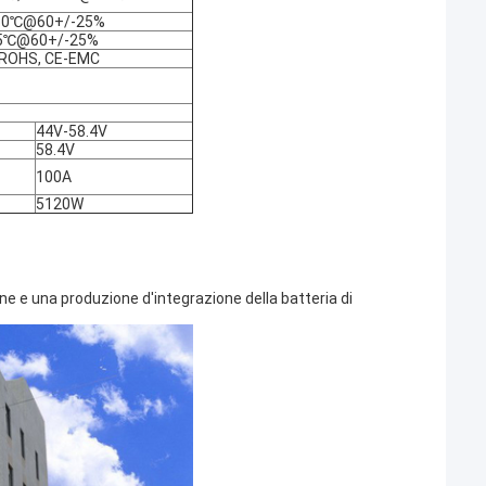
di 60℃@60+/-25%
i 45℃@60+/-25%
, ROHS, CE-EMC
44V-58.4V
58.4V
100A
5120W
one e una produzione d'integrazione della batteria di