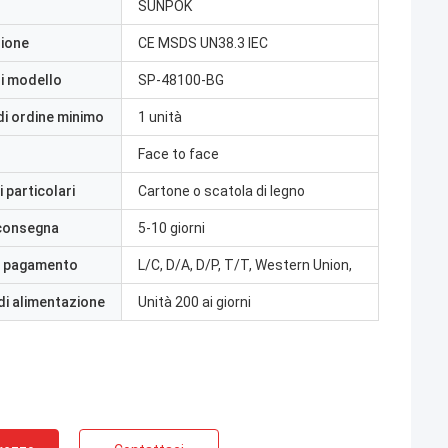
SUNPOK
zione
CE MSDS UN38.3 IEC
i modello
SP-48100-BG
di ordine minimo
1 unità
Face to face
 particolari
Cartone o scatola di legno
 consegna
5-10 giorni
i pagamento
L/C, D/A, D/P, T/T, Western Union,
di alimentazione
Unità 200 ai giorni