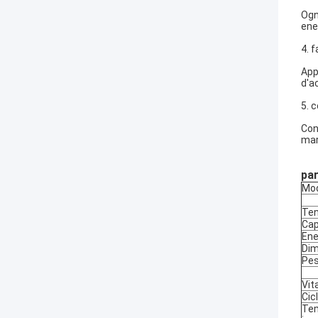
Ogn
ene
4. f
App
d'a
5. 
Con
marc
par
Mod
Ten
Cap
Ene
Dim
Pe
Vit
Cic
Tem