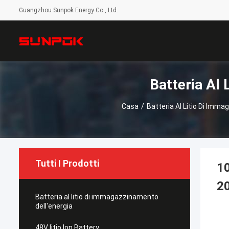
Guangzhou Sunpok Energy Co., Ltd.
Batteria Al 
Casa
/
Batteria Al Litio Di Imm
Tutti I Prodotti
10
2
Batteria al litio di immagazzinamento
dell'energia
48V litio Ion Battery