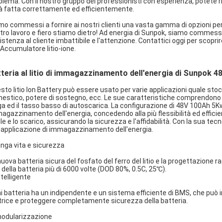
blema. Con il nostro gruppo dei professionisti con esperienza, potete 
à fatta correttamente ed efficientemente.
mo commessi a fornire ai nostri clienti una vasta gamma di opzioni per
tro lavoro e fiero stiamo dietro! Ad energia di Sunpok, siamo commessi a 
istenza al cliente imbattibile e l'attenzione. Contattici oggi per scopri
l'Accumulatore litio-ione.
teria al litio di immagazzinamento dell'energia di Sunpok 4
sto litio Ion Battery può essere usato per varie applicazioni quale st
estico, potere di sostegno, ecc. Le sue caratteristiche comprendono la de
ga ed il tasso basso di autoscarica. La configurazione di 48V 100Ah 5
agazzinamento dell'energia, concedendo alla più flessibilità ed efficien
le e lo scarico, assicurando la sicurezza e l'affidabilità. Con la sua tecn
l'applicazione di immagazzinamento dell'energia.
lunga vita e sicurezza
nuova batteria sicura del fosfato del ferro del litio e la progettazione r
a della batteria più di 6000 volte (DOD 80%, 0.5C, 25℃).
ntelligente
i batteria ha un indipendente e un sistema efficiente di BMS, che può i
rice e proteggere completamente sicurezza della batteria.
modularizzazione