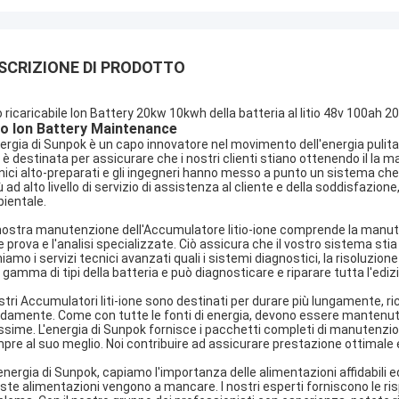
SCRIZIONE DI PRODOTTO
io ricaricabile Ion Battery 20kw 10kwh della batteria al litio 48v 100ah 2
io Ion Battery Maintenance
nergia di Sunpok è un capo innovatore nel movimento dell'energia pulit
 è destinata per assicurare che i nostri clienti stiano ottenendo il la ma
nici alto-preparati e gli ingegneri hanno messo a punto un sistema che è
più ad alto livello di servizio di assistenza al cliente e della soddisfaz
ientale.
nostra manutenzione dell'Accumulatore litio-ione comprende la manu
e prova e l'analisi specializzate. Ciò assicura che il vostro sistema s
iamo i servizi tecnici avanzati quali i sistemi diagnostici, la risoluzione
 gamma di tipi della batteria e può diagnosticare e riparare tutta l'edi
ostri Accumulatori liti-ione sono destinati per durare più lungamente, 
idamente. Come con tutte le fonti di energia, devono essere mantenuti 
sime. L'energia di Sunpok fornisce i pacchetti completi di manutenzion
pre al suo meglio. Noi contribuire ad assicurare prestazione ottimale 
energia di Sunpok, capiamo l'importanza delle alimentazioni affidabili 
ste alimentazioni vengono a mancare. I nostri esperti forniscono le risp