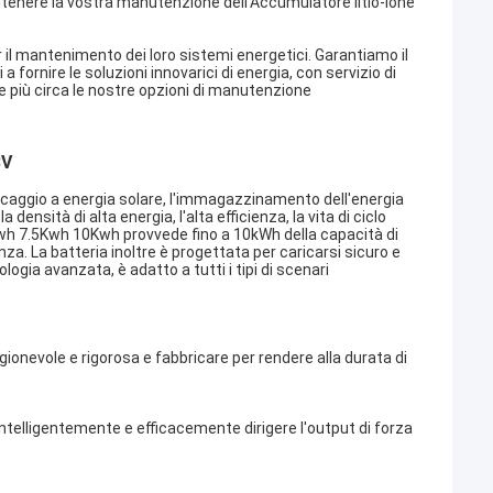
ritenere la vostra manutenzione dell'Accumulatore litio-ione
 il mantenimento dei loro sistemi energetici. Garantiamo il
fornire le soluzioni innovarici di energia, con servizio di
re più circa le nostre opzioni di manutenzione
8V
occaggio a energia solare, l'immagazzinamento dell'energia
nsità di alta energia, l'alta efficienza, la vita di ciclo
Kwh 7.5Kwh 10Kwh provvede fino a 10kWh della capacità di
za. La batteria inoltre è progettata per caricarsi sicuro e
ologia avanzata, è adatto a tutti i tipi di scenari
agionevole e rigorosa e fabbricare per rendere alla durata di
ntelligentemente e efficacemente dirigere l'output di forza