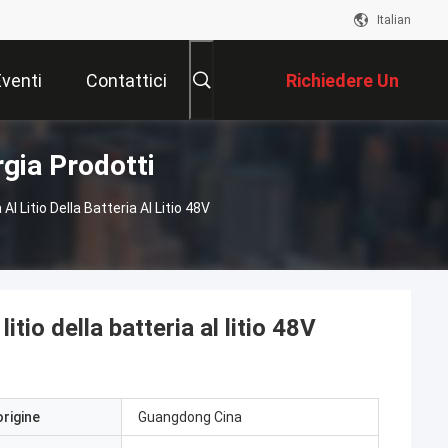
Italian
Eventi
Contattici
Richiedere Un
rgia Prodotti
Preventivo
l Litio Della Batteria Al Litio 48V
itio della batteria al litio 48V
origine
Guangdong Cina