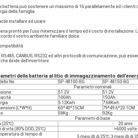
i batteria può sostenere un massimo di 16 parallelamente ed i clienti 
rgia della famiglia.
acile installare ed usare
ena pronto per l'uso minimizzare il tempo ed il costo di installazione
ccordo il vostro ambiente familiare dolce.
compatibilità
 RS485, CANBUS, RS232 ed altri protocolli di comunicazione, può essere
he ibride dell'invertitore.
ametri della batteria al litio di immagazzinamento dell'ener
ello No
SP-48100-BG
SP-48150-BG
Parametri nominali
sione
51.2V
51.2V
acità
100Ah
150Ah
rgia
5.12Kwh
7.68Kwh
ensioni (L*W*H)
60*40*15CM
79*49.6*20.1CM
so
58Kg
92Kg
Parametri di base
a (25℃)
20 anni
li di vita (80% DOD, 25℃)
>6000 volte
peratura di tempo di
5 mesi @ di 25℃; 3 mesi @ di