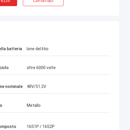
Prezzo
Contattaci
mas
James Lambright
. la mia prima
Top Service, top Company!
lla batteria
Ione del litio
 correlati
 ciclo
oltre 6000 volte
ne nominale
48V/51.2V
io
Metallo
composto
16S1P / 16S2P