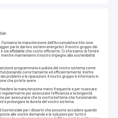
00ah
a. Forniamo la manutenzione dell'Accumulatore litio-ione
ggior parte dai loro sistemi energetici. Il nostro gruppo dei
 sia affidabile che costo-efficiente. Ci sforziamo di fornire
ione, mentre manteniamo il nostro impegno alla sostenibilità
tenzione programmata e pulizia del vostro sistema come
tia funzionando correttamente ed efficientemente. Inoltre
 dei problemi e le riparazioni. Il nostro gruppo è informato in
zione che potete avere.
richiedere la manutenzione meno frequente e per ricaricare
regolarmente per assicurare l'efficienza e la longevità
e per assicurarsi che la vostra batteria stia funzionando
ed a prolungare la durata del vostro sistema.
ed il potenziale per i disastri che possono accadere quando
oste alle vostre domande e le soluzioni per tutto il