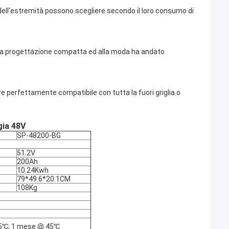
dell'estremità possono scegliere secondo il loro consumo di
. La progettazione compatta ed alla moda ha andato
 perfettamente compatibile con tutta la fuori griglia o
gia 48V
SP-48200-BG
51.2V
200Ah
10.24Kwh
79*49.6*20.1CM
108Kg
 35℃; 1 mese @ 45℃