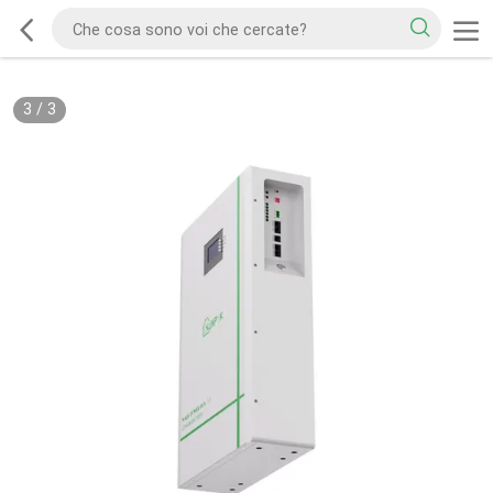
3
/
3