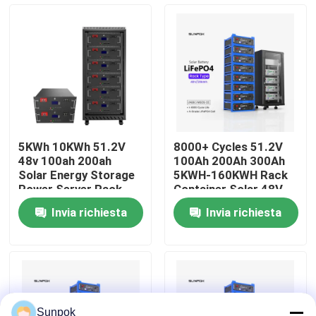
Chi Siamo
Visita alla fabbrica
Controllo della qualità
5KWh 10KWh 51.2V
8000+ Cycles 51.2V
48v 100ah 200ah
100Ah 200Ah 300Ah
Contattaci
Solar Energy Storage
5KWH-160KWH Rack
Power Server Rack
Container Solar 48V
LiFePO4 Battery Pack
LiFePO4 Energy
Invia richiesta
Invia richiesta
for Home Energy
Storage Battery
Notizie
Storage
Casi
Chiedi un preventivo
Sunpok