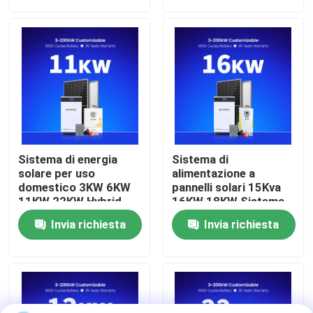
solare
Chi Siamo
Visita alla fabbrica
Controllo della qualità
Sistema di energia
Sistema di
Contattaci
solare per uso
alimentazione a
domestico 3KW 6KW
pannelli solari 15Kva
11KW 22KW Hybrid
16KW 18KW Sistema
Off-Grid Solar Panel
di energia solare
Notizie
Invia richiesta
Invia richiesta
Farms LifePo4 Battery
fotovoltaica ibrida
Off-Grid Solar Panel
completa per la casa
Kit
Casi
Chiedi un preventivo