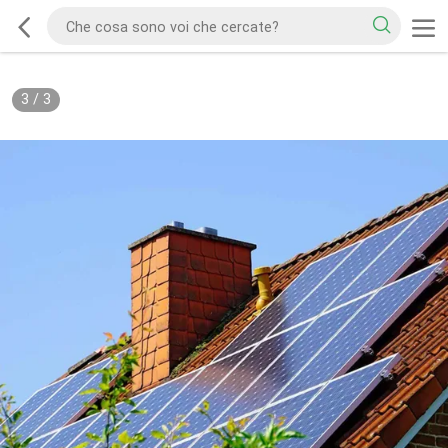
3
/
3