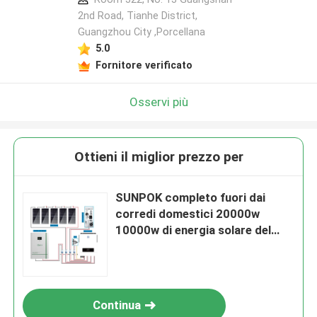
2nd Road, Tianhe District,
Guangzhou City ,Porcellana
Lasciate un messaggio
5.0
Ti richiameremo presto!
Fornitore verificato
Osservi più
Ottieni il miglior prezzo per
SUNPOK completo fuori dai
corredi domestici 20000w
10000w di energia solare del
sistema solare di griglia
Invia
Continua