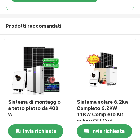
Prodotti raccomandati
Casa.
Sistema di montaggio
Sistema solare 6.2kw
a tetto piatto da 400
Completo 6.2KW
W
11KW Completo Kit
Prodotti
solare Off Grid
Sistema di pannelli
Invia richiesta
Invia richiesta
solari per la casa
Video
Sistema di energia