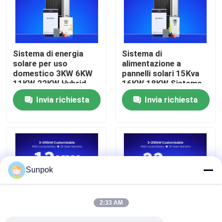
Chi Siamo
Sistema di energia
Sistema di
Visita alla fabbrica
solare per uso
alimentazione a
domestico 3KW 6KW
pannelli solari 15Kva
11KW 22KW Hybrid
16KW 18KW Sistema
Controllo della qualità
Off-Grid Solar Panel
di energia solare
Invia richiesta
Invia richiesta
Farms LifePo4 Battery
fotovoltaica ibrida
Off-Grid Solar Panel
completa per la casa
Contattaci
Kit
Notizie
Sunpok
Casi
2:33 AM
Chiedi un preventivo