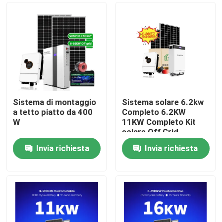
Sistema di montaggio
Sistema solare 6.2kw
a tetto piatto da 400
Completo 6.2KW
W
11KW Completo Kit
solare Off Grid
Sistema di pannelli
Invia richiesta
Invia richiesta
solari per la casa
Casa.
Sistema di energia
solare
Prodotti
Video