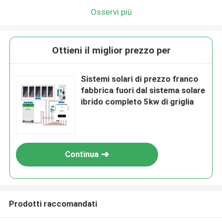
Lasciate un messaggio
Osservi più
Ti richiameremo presto!
Ottieni il miglior prezzo per
Sistemi solari di prezzo franco
fabbrica fuori dal sistema solare
ibrido completo 5kw di griglia
Continua
Invia
Prodotti raccomandati