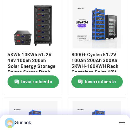
Chi Siamo
Visita alla fabbrica
Controllo della qualità
5KWh 10KWh 51.2V
8000+ Cycles 51.2V
48v 100ah 200ah
100Ah 200Ah 300Ah
Solar Energy Storage
5KWH-160KWH Rack
Contattaci
Power Server Rack
Container Solar 48V
LiFePO4 Battery Pack
LiFePO4 Energy
Invia richiesta
Invia richiesta
for Home Energy
Storage Battery
Storage
Notizie
Casi
Sunpok
Chiedi un preventivo