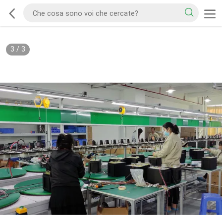
3
/
3