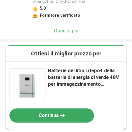
Guangzhou City ,Porcellana
5.0
Lasciate un messaggio
Fornitore verificato
Ti richiameremo presto!
Osservi più
Ottieni il miglior prezzo per
Batterie del litio Lifepo4 della
batteria di energia di verde 48V
per immagazzinamento
dell'energia domestico
Continua
Invia