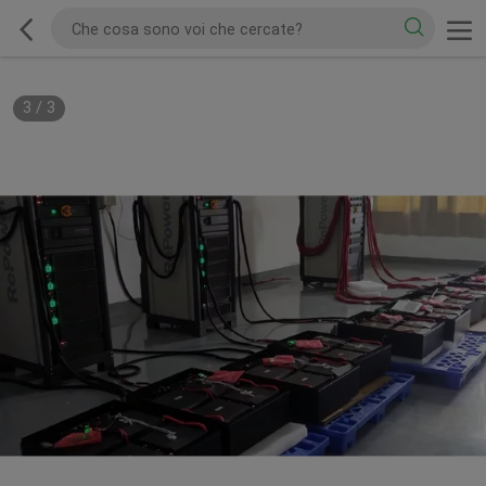
3
/
3