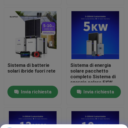
Chi Siamo
Visita alla fabbrica
Controllo della qualità
Sistema di batterie
Sistema di energia
Contattaci
solari ibride fuori rete
solare pacchetto
completo Sistema di
energia solare 5KW
Sistema di energia
Notizie
Invia richiesta
Invia richiesta
solare 10KW Sistema
di energia solare per la
casa fuori rete Set
Casi
completo
Chiedi un preventivo