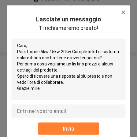
2nd Road, Tianhe District,
Guangzhou City ,Porcellana
Lasciate un messaggio
5.0
Ti richiameremo presto!
Fornitore verificato
Osservi più
Ottieni il miglior prezzo per
5kw 15kw 20kw Completo kit di
sistema solare ibrido con
batterie e inverter
Invia
Continua